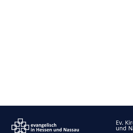
Ev. Ki
und N