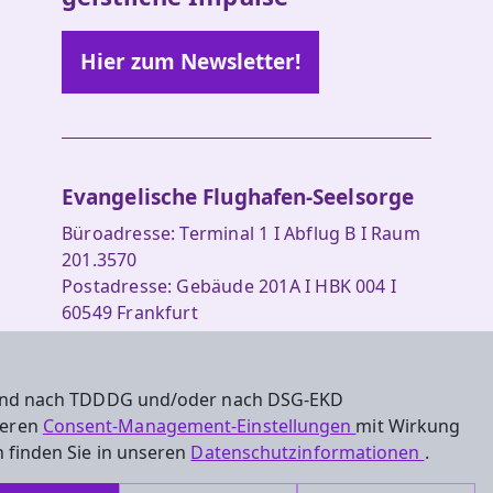
Hier zum Newsletter!
Evangelische Flughafen-Seelsorge
Büroadresse: Terminal 1 I Abflug B I Raum
201.3570
Postadresse: Gebäude 201A I HBK 004 I
60549 Frankfurt
Tel. 069 690-73178
Fax 069 690-73179
 sind nach TDDDG und/oder nach DSG-EKD
nseren
Consent-Management-Einstellungen
mit Wirkung
seelsorge.evangelisch@flughafen-
 finden Sie in unseren
Datenschutzinformationen
.
frankfurt.de