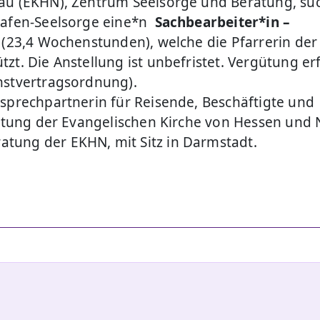
sau (EKHN), Zentrum Seelsorge und Beratung, su
ghafen-Seelsorge eine*n
Sachbearbeiter*in –
e (23,4 Wochenstunden), welche die Pfarrerin der
zt. Die Anstellung ist unbefristet. Vergütung er
nstvertragsordnung).
nsprechpartnerin für Reisende, Beschäftigte und
ichtung der Evangelischen Kirche von Hessen und
tung der EKHN, mit Sitz in Darmstadt.