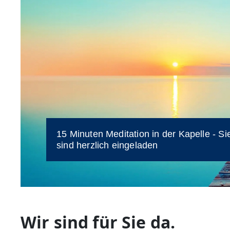
15 Minuten Meditation in der Kapelle - Si
Mittagsgebet - ein Moment zum Innehalte
sind herzlich eingeladen
jeden Freitag 12 Uhr
Wir sind für Sie da.